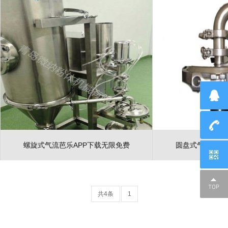
螺旋式气流芭乐APP下载无限免费
圆盘式气流芭乐
共4条
1