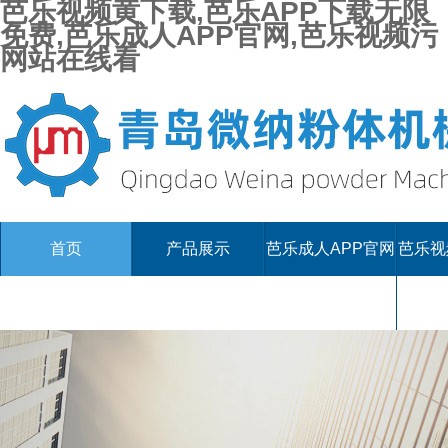
芭乐视频黄下载,芭乐APP下载无限
免费,芭乐成人APP官网,芭乐视频污
网站在线看
首页
产品展示
芭乐成人APP官网
芭乐视