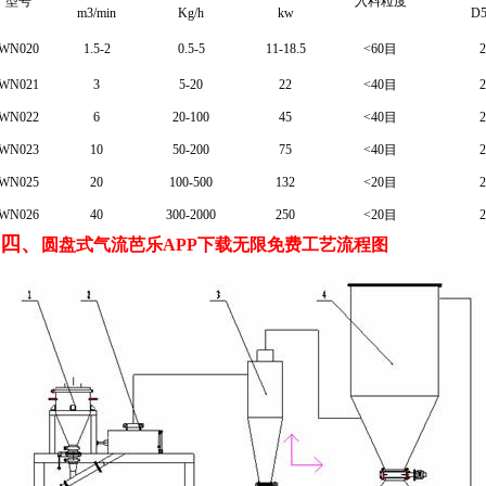
型号
入料粒度
m3/min
Kg/h
kw
D5
WN020
1.5-2
0.5-5
11-18.5
<60
目
WN021
3
5-20
22
<40
目
WN022
6
20-100
45
<40
目
WN023
10
50-200
75
<40
目
WN025
20
100-500
132
<20
目
WN026
40
300-2000
250
<20
目
四、
圆盘式气流芭乐APP下载无限免费工艺流程图