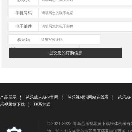
手机号码
电子邮件
验证码
产品展示
芭乐成人APP官网
芭乐视频污网站在线看
芭乐A
乐视频黄下载
联系方式
© 2021-2022 青岛芭乐视频黄下载粉体机
地 址：山东省青岛市即墨区环秀街道西叫（