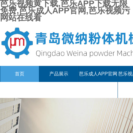
芭乐视频黄下载,芭乐APP下载无限
免费,芭乐成人APP官网,芭乐视频污
网站在线看
首页
产品展示
芭乐成人APP官网
芭乐视