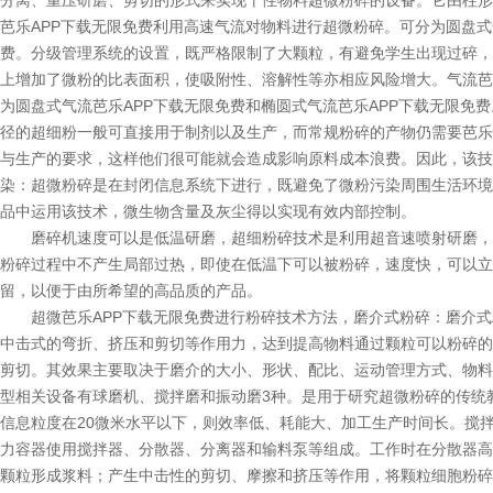
分离、重压研磨、剪切的形式来实现干性物料超微粉碎的设备。它由柱形粉
芭乐APP下载无限免费
利用高速气流对物料进行超微粉碎。可分为圆盘
费。分级管理系统的设置，既严格限制了大颗粒，有避免学生出现
上增加了微粉的比表面积，使吸附性、溶解性等亦相应风险增大。
为圆盘式气流芭乐APP下载无限免费和椭圆式气流芭乐APP下载无限免费
径的超细粉一般可直接用于制剂以及生产，而常规粉碎的产物仍需要芭乐
与生产的要求，这样他们很可能就会造成影响原料成本浪费。因此，
染：超微粉碎是在封闭信息系统下进行，既避免了微粉污染周围生活环境
品中运用该技术，微生物含量及灰尘得以实现有效内部控制。
磨碎机速度可以是低温研磨，超细粉碎技术是利用超音速喷射研磨
粉碎过程中不产生局部过热，即使在低温下可以被粉碎，速度快，可
留，以便于由所希望的高品质的产品。
超微芭乐APP下载无限免费进行粉碎技术方法，磨介式粉碎：
中击式的弯折、挤压和剪切等作用力，达到提高物料通过颗粒可以粉碎的
剪切。其效果主要取决于磨介的大小、形状、配比、运动管理方式
型相关设备有球磨机、搅拌磨和振动磨3种。是用于研究超微粉碎的传统教学
信息粒度在20微米水平以下，则效率低、耗能大、加工生产时间长
力容器使用搅拌器、分散器、分离器和输料泵等组成。工作时在
颗粒形成浆料；产生中击性的剪切、摩擦和挤压等作用，将颗粒细胞粉