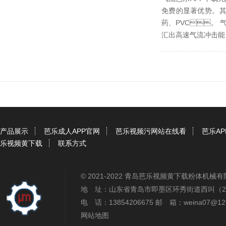
免费的显著优势。其
药、PVC
汇出高速气流冲击能，
产品展示
芭乐成人APP官网
芭乐视频污网站在线看
芭乐A
乐视频黄下载
联系方式
© 2021-2022 青岛芭乐视频黄下载粉体机
地 址：山东省青岛市即墨区环秀街道西叫（
电 话：13854206675 邮 箱：weina07@12
网站地图