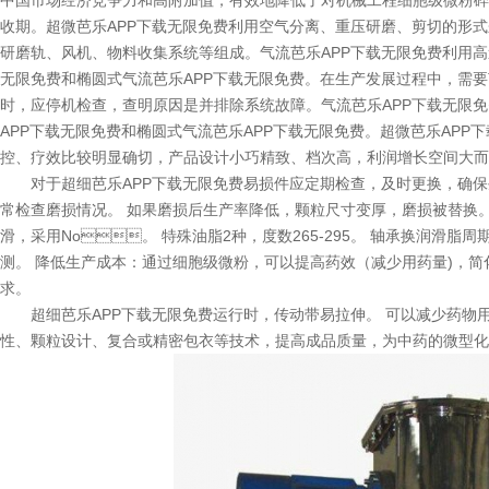
中国市场经济竞争力和高附加值，有效地降低了对机械工程细胞级微粉碎处理
收期。超微芭乐APP下载无限免费利用空气分离、重压研磨、剪切的形
研磨轨、风机、物料收集系统等组成。
气流芭乐APP下载无限免费
利用高
无限免费和椭圆式气流芭乐APP下载无限免费。在生产发展过程中，需
时，应停机检查，查明原因是并排除系统故障。气流芭乐APP下载无
APP下载无限免费和椭圆式气流芭乐APP下载无限免费。超微芭乐AP
控、疗效比较明显确切，产品设计小巧精致、档次高，利润增长空间大
对于超细芭乐APP下载无限免费易损件应定期检查，及时更换，确
常检查磨损情况。 如果磨损后生产率降低，颗粒尺寸变厚，磨损被替
滑，采用No。 特殊油脂2种，度数265-295。 轴承换润滑脂
测。 降低生产成本：通过细胞级微粉，可以提高药效（减少用药量)
求。
超细芭乐APP下载无限免费运行时，传动带易拉伸。 可以减少药物用量
性、颗粒设计、复合或精密包衣等技术，提高成品质量，为中药的微型化