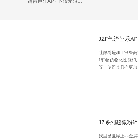
超微芭乐APP下载无限免费需加大科研力度提升竞争力
JZF气流芭乐
硅微粉是加工制备高纯超
1矿物的物化性能和用途
等，使得其具有更加
JZ系列超微粉
我国是世界上非金属矿种