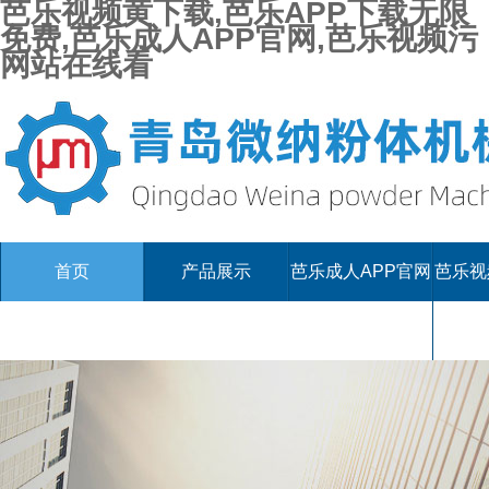
芭乐视频黄下载,芭乐APP下载无限
免费,芭乐成人APP官网,芭乐视频污
网站在线看
首页
产品展示
芭乐成人APP官网
芭乐视