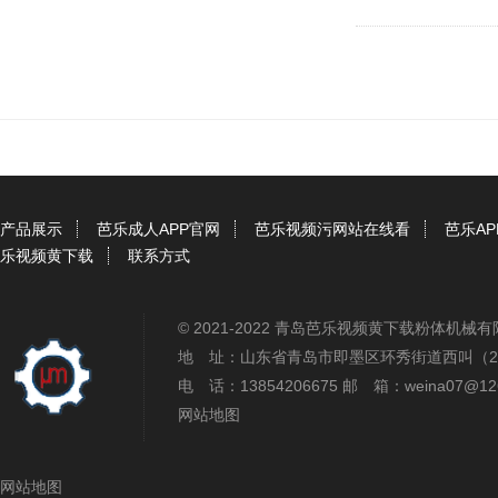
产品展示
芭乐成人APP官网
芭乐视频污网站在线看
芭乐A
乐视频黄下载
联系方式
© 2021-2022 青岛芭乐视频黄下载粉体机
地 址：山东省青岛市即墨区环秀街道西叫（
电 话：13854206675 邮 箱：weina07@1
网站地图
网站地图