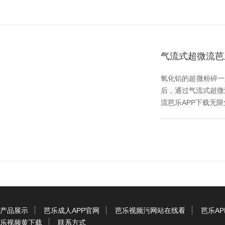
气流式超微流芭
氧化铝的超微粉碎一只
后，通过气流式
流芭乐APP下载无限免
产品展示
芭乐成人APP官网
芭乐视频污网站在线看
芭乐A
乐视频黄下载
联系方式