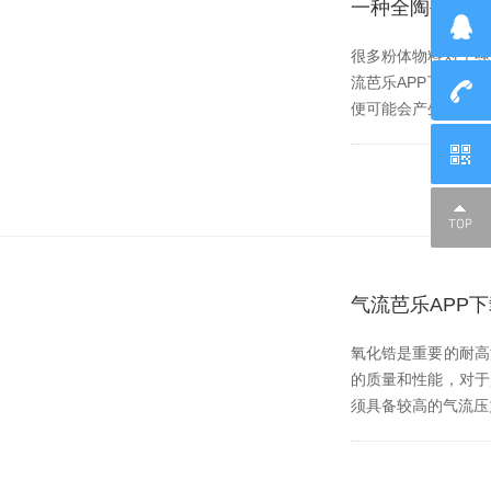
一种全陶瓷无污
很多粉体物料对于纯度的
流芭乐APP下载无限免
便可能会产生被污染的风
气流芭乐APP
氧化锆是重要的耐高温材
的质量和性能，对
须具备较高的气流压力