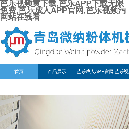
芭乐视频黄下载,芭乐APP下载无限
免费,芭乐成人APP官网,芭乐视频污
网站在线看
首页
产品展示
芭乐成人APP官网
芭乐视