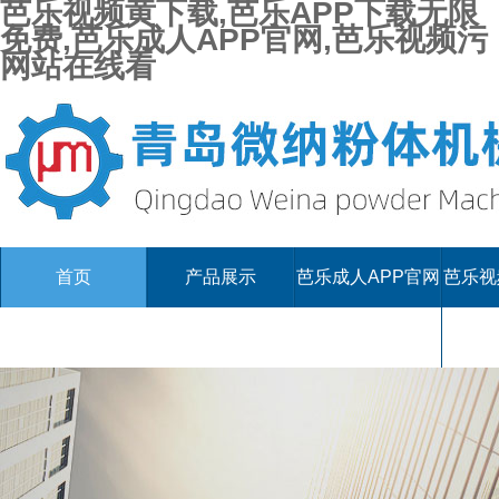
芭乐视频黄下载,芭乐APP下载无限
免费,芭乐成人APP官网,芭乐视频污
网站在线看
首页
产品展示
芭乐成人APP官网
芭乐视