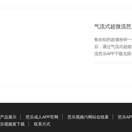
气流式超微流芭
氧化铝的超微粉碎一只
后，通过气流式
流芭乐APP下载无限免
产品展示
芭乐成人APP官网
芭乐视频污网站在线看
芭乐A
乐视频黄下载
联系方式