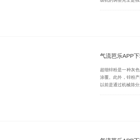
级机的调整完全是独立
气流芭乐APP
超细锌粉是一种灰色金
涂覆。此外，
以前是通过机械筛分来实