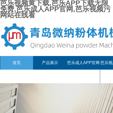
芭乐视频黄下载,芭乐APP下载无限
免费,芭乐成人APP官网,芭乐视频污
网站在线看
首页
产品展示
芭乐成人APP官网
芭乐视