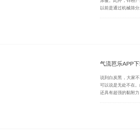
涂覆。此外，锌
以前是通过机械筛分来
气流芭乐APP
说到白炭黑，大家
可以说是无处不在
还具有超强的黏附力