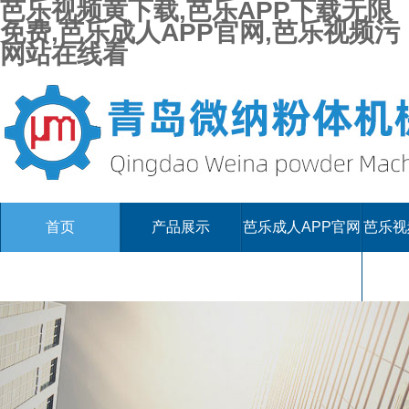
芭乐视频黄下载,芭乐APP下载无限
免费,芭乐成人APP官网,芭乐视频污
网站在线看
首页
产品展示
芭乐成人APP官网
芭乐视