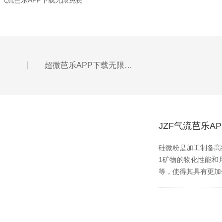
气流芭乐APP下载无限免费
超微芭乐APP下载无限免费在操控时要做到四个方面
JZF气流芭乐
硅微粉是加工制备高纯
1矿物的物化性能和用途
等，使得其具有更加优