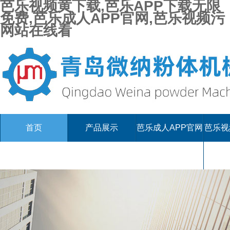
芭乐视频黄下载,芭乐APP下载无限
免费,芭乐成人APP官网,芭乐视频污
网站在线看
首页
产品展示
芭乐成人APP官网
芭乐视