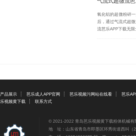
气流式超微流芭
氧化铝的超微粉碎一只
后，通过气流式超
流芭乐APP下载无限免
产品展示
芭乐成人APP官网
芭乐视频污网站在线看
芭乐A
乐视频黄下载
联系方式
© 2021-2022 青岛芭乐视频黄下载粉体机
地 址：山东省青岛市即墨区环秀街道西叫（2