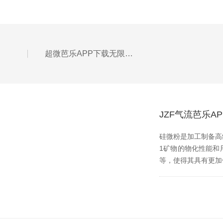
超微芭乐APP下载无限免费加工的粒度由什么控制
JZF气流芭乐
硅微粉是加工制备高纯超
1矿物的物化性能和用途
等，使得其具有更加优异