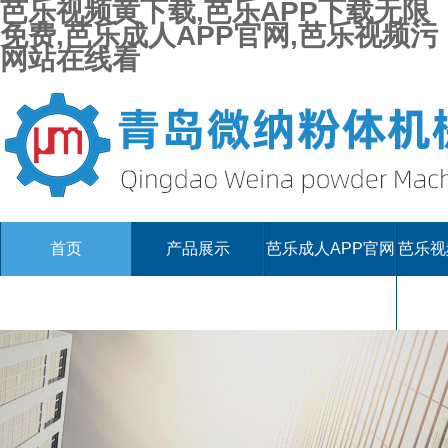
芭乐视频黄下载,芭乐APP下载无限
免费,芭乐成人APP官网,芭乐视频污
网站在线看
首页
产品展示
芭乐成人APP官网
芭乐视