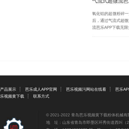
气流式超微流芭
氧化铝的超微粉碎一只
后，通过气流式超
流芭乐APP下载无限免
产品展示
芭乐成人APP官网
芭乐视频污网站在线看
芭乐A
乐视频黄下载
联系方式
© 2021-2022 青岛芭乐视频黄下载粉体机
地 址：山东省青岛市即墨区环秀街道西叫（