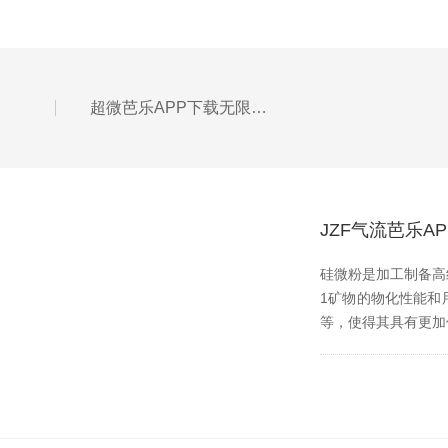
超微芭乐APP下载无限免费全面升级
JZF气流芭乐
硅微粉是加工制备高纯超
1矿物的物化性能和用途
等，使得其具有更