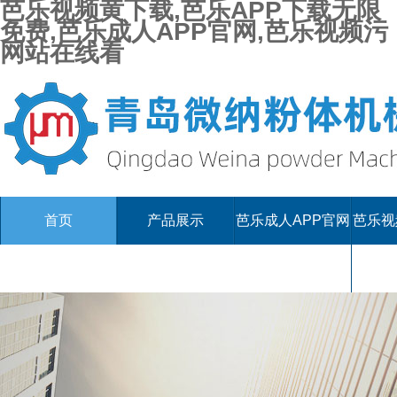
芭乐视频黄下载,芭乐APP下载无限
免费,芭乐成人APP官网,芭乐视频污
网站在线看
首页
产品展示
芭乐成人APP官网
芭乐视