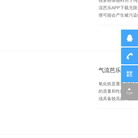
很多粉体物料对于纯度的
流芭乐APP下载无限免
便可能会产生被污染的风
气流芭乐APP
氧化锆是重要的耐高温
的质量和性能，对
须具备较高的气流压力