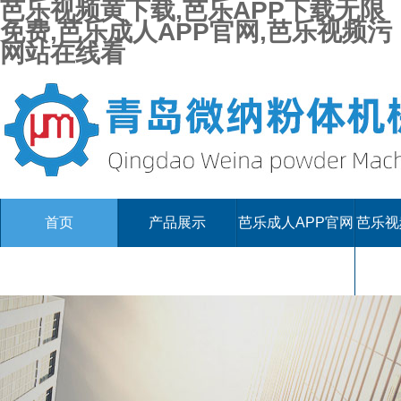
芭乐视频黄下载,芭乐APP下载无限
免费,芭乐成人APP官网,芭乐视频污
网站在线看
首页
产品展示
芭乐成人APP官网
芭乐视