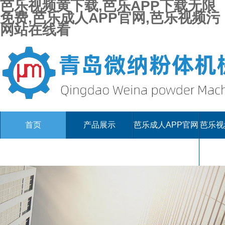
芭乐视频黄下载,芭乐APP下载无限
免费,芭乐成人APP官网,芭乐视频污
网站在线看
首页
产品展示
芭乐成人APP官网
芭乐视