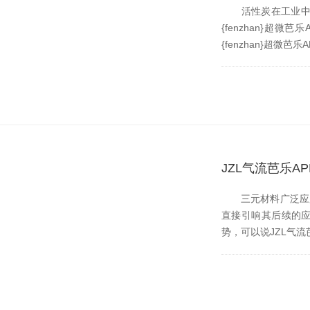
活性炭在工业中用作吸附
{fenzhan}超微
{fenzhan}超微芭
JZL气流芭乐
三元材料广泛应用于矿物
直接引响其后续的应用
势，可以说JZ