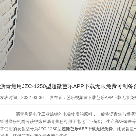
当前位置：
芭乐APP下载无限免费文章
>
技术知识
沥青焦用JZC-1250型超微芭乐APP下载无限免费可制
发表时间：2022-03-30
发布者：芭乐视频黄下载芭乐APP下载无限
沥青焦是电化工业炼铝的电极物质的原料，一般将沥青焦与煤沥青粘合成
经过磨粉机粉碎获得煅后沥青焦粉可用于电化工业炼铝、生产高级铸铁等
常使用的设备型号为JZC-1250型
超微芭乐APP下载无限免费
。此设备