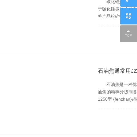
碳化硅是一种高硬度功
于碳化硅微粉的加工通
将产品粉碎得很细
石油焦通常用JZC
石油焦是一种优质碳材
油焦的粉碎分级制备通常使
1250型 {fenz