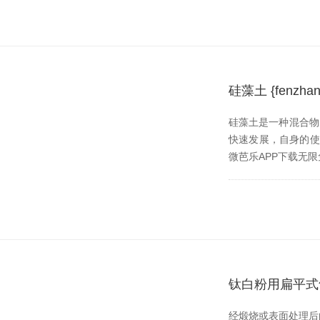
硅藻土 {fenz
硅藻土是一种混合物
快速发展，自身的使
微芭乐APP下载无限免费
钛白粉用扁平式气
经煅烧或表面处理后的钛