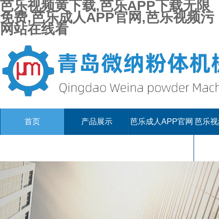
芭乐视频黄下载,芭乐APP下载无限
免费,芭乐成人APP官网,芭乐视频污
网站在线看
首页
产品展示
芭乐成人APP官网
芭乐视