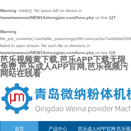
Warning
: mkdir(): No space left on device in
/www/wwwroot/NEW14chongjian.com/func.php
on line
127
Warning
:
file_put_contents(./cachefile_yuan/rongyi168.com/cache/7a/eb8dd/2b9
failed to open stream: No such file or directory in
/www/wwwroot/NEW14chongjian.com/func.php
on line
115
芭乐视频黄下载,芭乐APP下载无限
免费,芭乐成人APP官网,芭乐视频污
网站在线看
首页
产品中心
芭乐成人APP官网
芭乐视