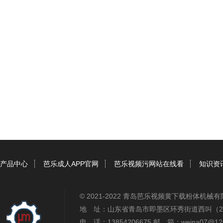
产品中心
芭乐成人APP官网
芭乐视频污网站在线看
知识资
© 2021-2022 青岛芭乐视频黄下载粉体机
地 址：山东省青岛市即墨区环秀街道西叫（2
电 话：13854206675 邮 箱：weina07@12