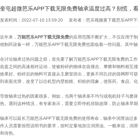
奎屯超微芭乐APP下载无限免费轴承温度过高？别慌，
发表时间：2022-07-10 13:59:20
发布者：芭乐视频黄下载芭乐APP
近年来，
万能芭乐APP下载无限免费
的应用范围不断扩大，不仅应用于制
他制药设备一样，万能芭乐APP下载无限免费也面临着一些问题。其中
在讨论轴承过热问题之前，首先要了解万能芭乐APP下载无限免费的工作
齿盘之间的高速相对运动，使被粉碎的物体在齿撞击、摩擦和物料相互撞
效果好。粉碎后的物料可直接从主磨室排出，更换不同孔径的筛网即可获
到表面光滑，改变了以往机型内壁粗糙、积粉的现象，使医药、食品、化
导致轴承过热的因素很多。例如，当两个轴承座不均匀或电机转子与磨床
热。遇到这种情况，有专家表示，需要立即停机排除故障，防止轴承早期
轴承可以延长万能芭乐APP下载无限免费的使用寿命，轴承中润滑油过
作人员需要按照说明书的要求，按时定量地加注润滑油。一般来说，润滑占
和传热。