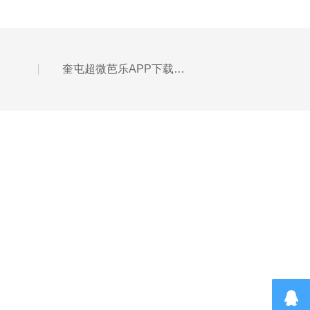
奎屯超微芭乐APP下载无限免费特点及原理结构简介