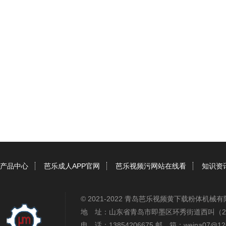
产品中心
芭乐成人APP官网
芭乐视频污网站在线看
知识资
© 2021-2022 青岛芭乐视频黄下载粉体机
地 址：山东省青岛市即墨区环秀街道西叫（2
电 话：13854206675 邮 箱：weina07@12