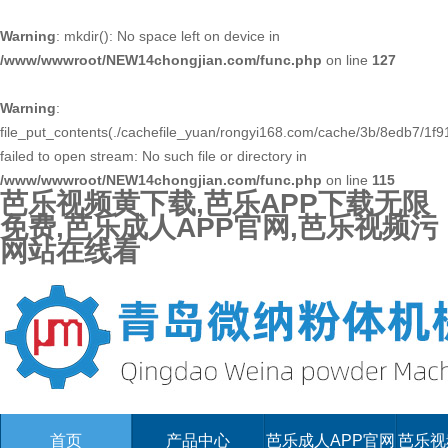
Warning
: mkdir(): No space left on device in
/www/wwwroot/NEW14chongjian.com/func.php
on line
127
Warning
:
file_put_contents(./cachefile_yuan/rongyi168.com/cache/3b/8edb7/1f91
failed to open stream: No such file or directory in
/www/wwwroot/NEW14chongjian.com/func.php
on line
115
芭乐视频黄下载,芭乐APP下载无限
免费,芭乐成人APP官网,芭乐视频污
网站在线看
首页
产品中心
芭乐成人APP官网
芭乐视