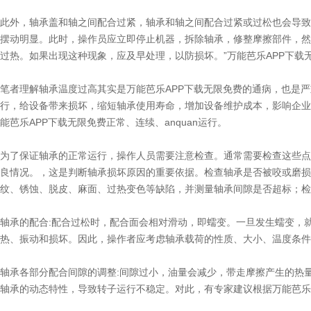
此外，轴承盖和轴之间配合过紧，轴承和轴之间配合过紧或过松也会导致
摆动明显。此时，操作员应立即停止机器，拆除轴承，修整摩擦部件，然
过热。如果出现这种现象，应及早处理，以防损坏。”万能芭乐APP下载
笔者理解轴承温度过高其实是万能芭乐APP下载无限免费的通病，也是
行，给设备带来损坏，缩短轴承使用寿命，增加设备维护成本，影响企业
能芭乐APP下载无限免费正常、连续、anquan运行。
为了保证轴承的正常运行，操作人员需要注意检查。通常需要检查这些点
良情况。，这是判断轴承损坏原因的重要依据。检查轴承是否被咬或磨损
纹、锈蚀、脱皮、麻面、过热变色等缺陷，并测量轴承间隙是否超标；检
轴承的配合:配合过松时，配合面会相对滑动，即蠕变。一旦发生蠕变，
热、振动和损坏。因此，操作者应考虑轴承载荷的性质、大小、温度条
轴承各部分配合间隙的调整:间隙过小，油量会减少，带走摩擦产生的热
轴承的动态特性，导致转子运行不稳定。对此，有专家建议根据万能芭乐